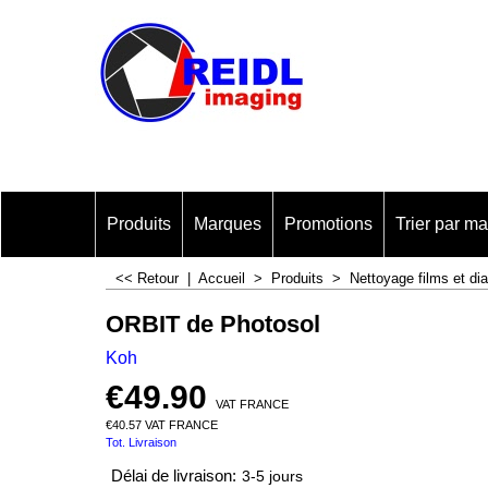
Produits
Marques
Promotions
Trier par m
<< Retour
|
Accueil
>
Produits
>
Nettoyage films et di
ORBIT de Photosol
Koh
€
49.90
VAT FRANCE
€
40.57
VAT FRANCE
Tot. Livraison
Délai de livraison:
3-5 jours