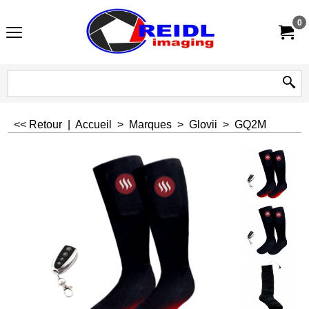
0
<< Retour
|
Accueil
>
Marques
>
Glovii
>
GQ2M