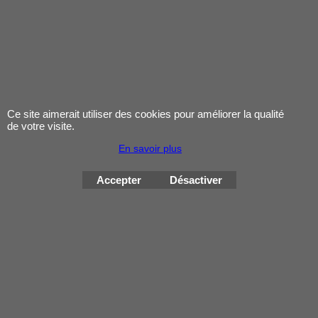
2 batteries
rechargeables
Chargeur double
Télécommande sans
fil
Notice d’utilisation
Ce site aimerait utiliser des cookies pour améliorer la qualité
de votre visite.
En savoir plus
Accepter
Désactiver
Mentions légales
Contact