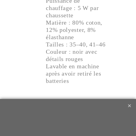
Puissance de
chauffage : 5 W par
chaussette
Matière : 80% coton,
12% polyester, 8%
élasthanne
Tailles : 35–40, 41–46
Couleur : noir avec
détails rouges
Lavable en machine
après avoir retiré les
batteries
Contenu du coffret :
1 paire de chaussettes
chauffantes Glovii
GQ2