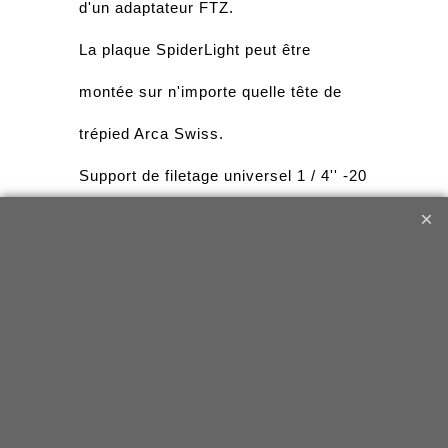
d'un adaptateur FTZ.
La plaque SpiderLight peut être
montée sur n'importe quelle tête de
trépied Arca Swiss.
Support de filetage universel 1 / 4'' -20
qui fonctionne sur tout trépied
standard.
Remarque : la plaque SpiderLight n'est
PAS compatible avec Olympus Mark II
et Panasonic DMC-80 / G85
Comprend la