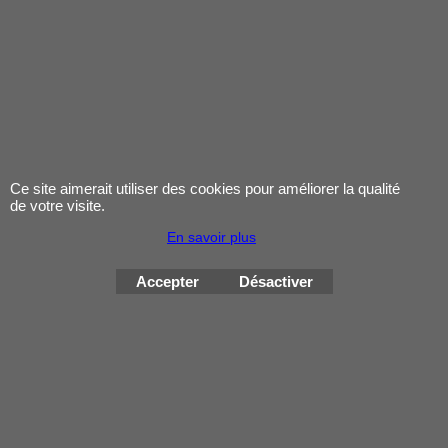
plaque
SpiderLight Z et
une goupille
anti-torsion
préinstallée et
Ce site aimerait utiliser des cookies pour améliorer la qualité
de votre visite.
clef hexagonale
En savoir plus
Accepter
Désactiver