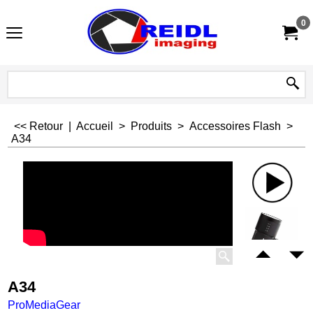
0
<< Retour
|
Accueil
>
Produits
>
Accessoires Flash
>
A34
A34
ProMediaGear