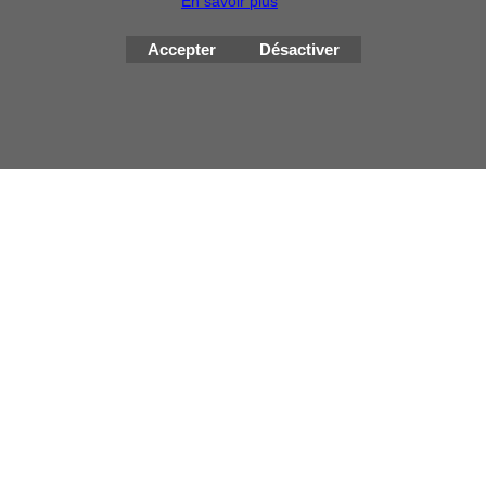
En savoir plus
Accepter
Désactiver
Boutique en ligne créés avec le logiciel eCommerce ShopFactory