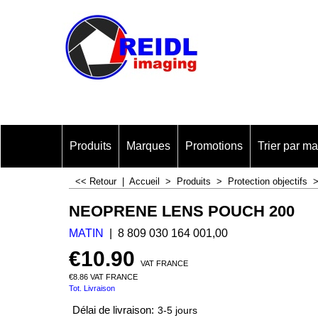
Produits
Marques
Promotions
Trier par m
<< Retour
|
Accueil
>
Produits
>
Protection objectifs
NEOPRENE LENS POUCH 200
MATIN
8 809 030 164 001,00
€
10.90
VAT FRANCE
€
8.86
VAT FRANCE
Tot. Livraison
Délai de livraison:
3-5 jours