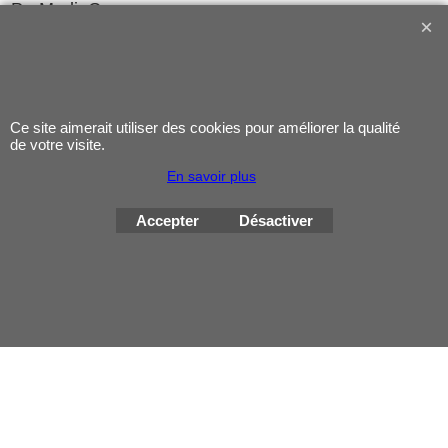
ProMediaGear
Mentions légales
Ce site aimerait utiliser des cookies pour améliorer la qualité
de votre visite.
Contact
En savoir plus
Accepter
Désactiver
Boutique en ligne créés avec le logiciel eCommerce ShopFactory