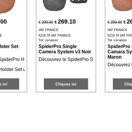
.00
269.10
2
€
€
€
299.00
€
299.00
VAT FRANCE
VAT FRANCE
E
€
218.78
VAT FRANCE
€
218.78
VAT FR
Tot. Livraison
Tot. Livraison
ster Set
SpiderPro Single
SpiderPro 
Camera System v3 Noir
Camara Sy
Maron
e indispensable pour les photographes professionnels, alliant pra
piderPro Holster Set v3 Maron, un système de portage innovant p
Découvrez le SpiderPro Single Camera System 
Découvrez l
olster Set v3 Maron est la solution idéale pour les photographes 
 ici
Cliquez ici
Cli