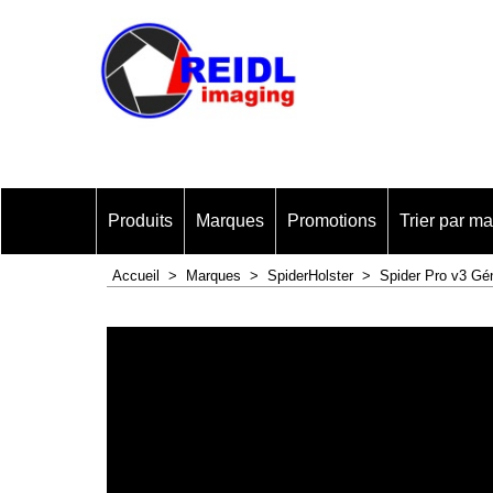
Produits
Marques
Promotions
Trier par m
Accueil
>
Marques
>
SpiderHolster
>
Spider Pro v3 G