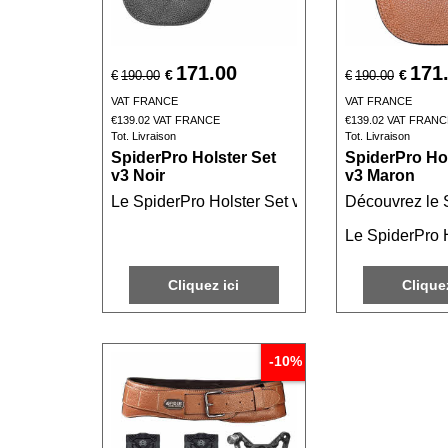
171.00
171
€
€
€
190.00
€
190.00
VAT FRANCE
VAT FRANCE
€
139.02
VAT FRANCE
€
139.02
VAT FRANC
Tot. Livraison
Tot. Livraison
SpiderPro Holster Set
SpiderPro Hol
v3 Noir
v3 Maron
Le SpiderPro Holster Set v3 Noir est l'accessoir
Découvrez le S
Le SpiderPro H
Cliquez ici
Cliquez
-10%