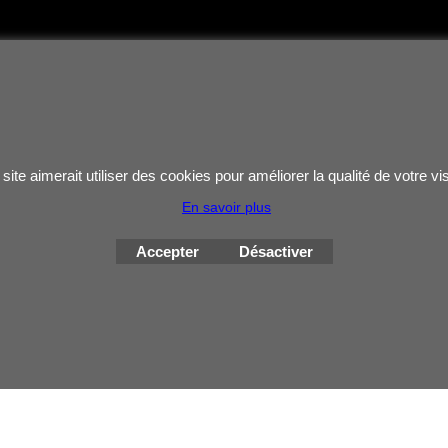
site aimerait utiliser des cookies pour améliorer la qualité de votre vis
En savoir plus
Accepter
Désactiver
Boutique en ligne créés
avec le logiciel
eCommerce ShopFactory