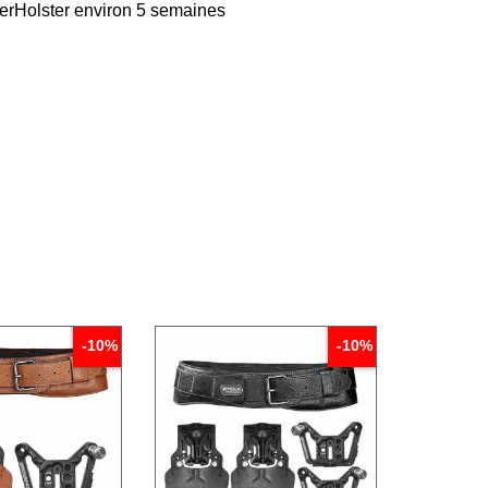
derHolster environ 5 semaines
-10%
-10%