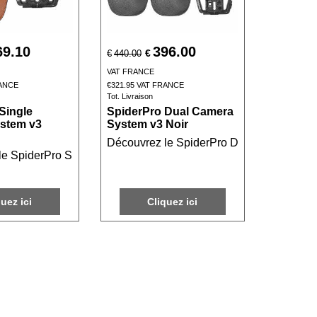
69.10
396.00
€
€
440.00
VAT FRANCE
ANCE
€
321.95
VAT FRANCE
Tot. Livraison
Single
SpiderPro Dual Camera
stem v3
System v3 Noir
ticité et confort pour un transport sécurisé de votre matériel.
our photographes professionnels, alliant confort et praticité 
v3 Noir, le support ultime pour les photographes professionnels
Découvrez le SpiderPro Dual Camera System
e SpiderPro Single Camera System v3 Maron, un support innovant 
professionnels en quête de confort et d'efficacité. Profitez d'un
quez ici
Cliquez ici