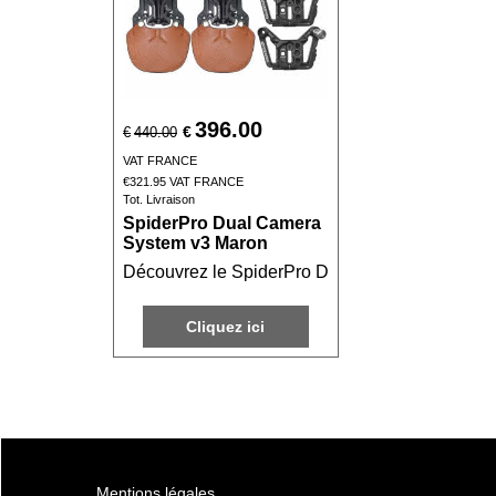
396.00
€
€
440.00
VAT FRANCE
€
321.95
VAT FRANCE
Tot. Livraison
SpiderPro Dual Camera
System v3 Maron
Découvrez le SpiderPro Dual Camera System v3 M
Cliquez ici
Mentions légales